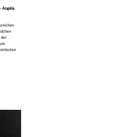
 - Angéla
lsreichen
ädchen
 der
aum
ühmtesten