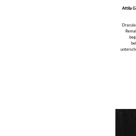
Attila G
Dracula 
Remak
beg
be
untersch