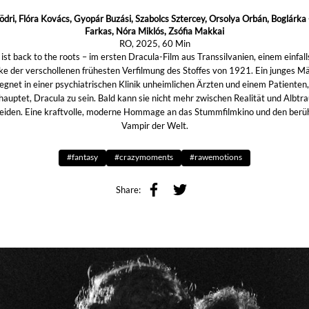
ödri, Flóra Kovács, Gyopár Buzási, Szabolcs Sztercey, Orsolya Orbán, Boglárka
Farkas, Nóra Miklós, Zsófia Makkai
RO, 2025, 60 Min
ist back to the roots – im ersten Dracula-Film aus Transsilvanien, einem einfal
e der verschollenen frühesten Verfilmung des Stoffes von 1921. Ein junges M
egnet in einer psychiatrischen Klinik unheimlichen Ärzten und einem Patienten,
hauptet, Dracula zu sein. Bald kann sie nicht mehr zwischen Realität und Albtr
eiden. Eine kraftvolle, moderne Hommage an das Stummfilmkino und den ber
Vampir der Welt.
#fantasy
#crazymoments
#rawemotions
Share: