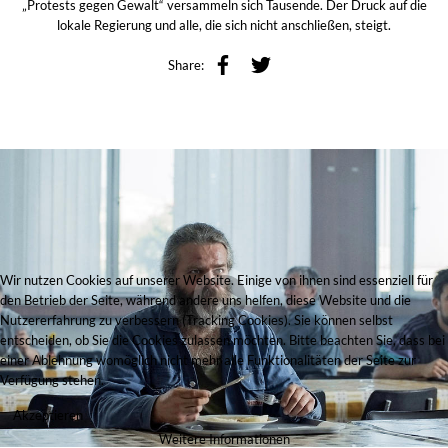
„Protests gegen Gewalt“ versammeln sich Tausende. Der Druck auf die
lokale Regierung und alle, die sich nicht anschließen, steigt.
Share:
Wir nutzen Cookies auf unserer Website. Einige von ihnen sind essenziell für
den Betrieb der Seite, während andere uns helfen, diese Website und die
Nutzererfahrung zu verbessern (Tracking Cookies). Sie können selbst
entscheiden, ob Sie die Cookies zulassen möchten. Bitte beachten Sie, dass bei
einer Ablehnung womöglich nicht mehr alle Funktionalitäten der Seite zur
Verfügung stehen.
Akzeptieren
Weitere Informationen