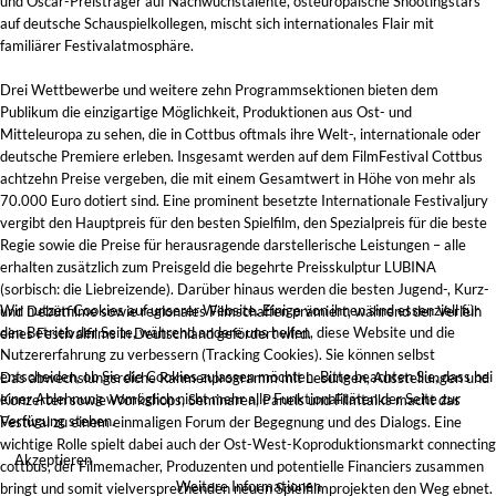
und Oscar-Preisträger auf Nachwuchstalente, osteuropäische Shootingstars
auf deutsche Schauspielkollegen, mischt sich internationales Flair mit
familiärer Festivalatmosphäre.
Drei Wettbewerbe und weitere zehn Programmsektionen bieten dem
Publikum die einzigartige Möglichkeit, Produktionen aus Ost- und
Mitteleuropa zu sehen, die in Cottbus oftmals ihre Welt-, internationale oder
deutsche Premiere erleben. Insgesamt werden auf dem FilmFestival Cottbus
achtzehn Preise vergeben, die mit einem Gesamtwert in Höhe von mehr als
70.000 Euro dotiert sind. Eine prominent besetzte Internationale Festivaljury
vergibt den Hauptpreis für den besten Spielfilm, den Spezialpreis für die beste
Regie sowie die Preise für herausragende darstellerische Leistungen – alle
erhalten zusätzlich zum Preisgeld die begehrte Preisskulptur LUBINA
(sorbisch: die Liebreizende). Darüber hinaus werden die besten Jugend-, Kurz-
Wir nutzen Cookies auf unserer Website. Einige von ihnen sind essenziell für
und Debütfilme sowie regionales Filmschaffen prämiert, während der Verleih
den Betrieb der Seite, während andere uns helfen, diese Website und die
eines Festivalfilms in Deutschland gefördert wird.
Nutzererfahrung zu verbessern (Tracking Cookies). Sie können selbst
entscheiden, ob Sie die Cookies zulassen möchten. Bitte beachten Sie, dass bei
Das abwechslungsreiche Rahmenprogramm mit Lesungen, Ausstellungen und
einer Ablehnung womöglich nicht mehr alle Funktionalitäten der Seite zur
Konzerten sowie Workshops, Seminaren, Panels und Filmtalks macht das
Verfügung stehen.
Festival zu einem einmaligen Forum der Begegnung und des Dialogs. Eine
wichtige Rolle spielt dabei auch der Ost-West-Koproduktionsmarkt connecting
Akzeptieren
cottbus, der Filmemacher, Produzenten und potentielle Financiers zusammen
Weitere Informationen
bringt und somit vielversprechenden neuen Spielfilmprojekten den Weg ebnet.