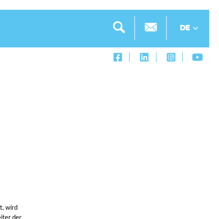
DE
t, wird
iter der