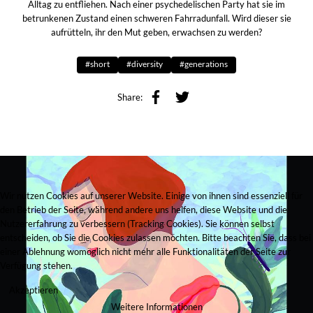
Alltag zu entfliehen. Nach einer psychedelischen Party hat sie im
betrunkenen Zustand einen schweren Fahrradunfall. Wird dieser sie
aufrütteln, ihr den Mut geben, erwachsen zu werden?
#short
#diversity
#generations
Share:
Wir nutzen Cookies auf unserer Website. Einige von ihnen sind essenziell für
den Betrieb der Seite, während andere uns helfen, diese Website und die
Nutzererfahrung zu verbessern (Tracking Cookies). Sie können selbst
entscheiden, ob Sie die Cookies zulassen möchten. Bitte beachten Sie, dass bei
einer Ablehnung womöglich nicht mehr alle Funktionalitäten der Seite zur
Verfügung stehen.
Akzeptieren
Weitere Informationen