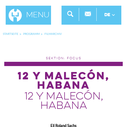
Menu
DE
STARTSEITE
PROGRAMM
FILMARCHIV
SEKTION: FOCUS
12 Y Malecón,
Habana
12 Y Malecón,
Habana
Elí Roland Sachs