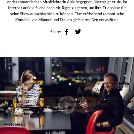
er der romantischen Musiklehrerin Ania begegnet, überzeugt er sie, im
Internet auf die Suche nach Mr. Right zu gehen, um ihre Erlebnisse für
seine Show ausschlachten zu können. Eine erfrischend romantische
Komödie, die Männer und Frauen gleichermaßen entwaffnet.
Share:
Wir nutzen Cookies auf unserer Website. Einige von ihnen sind essenziell für
den Betrieb der Seite, während andere uns helfen, diese Website und die
Nutzererfahrung zu verbessern (Tracking Cookies). Sie können selbst
entscheiden, ob Sie die Cookies zulassen möchten. Bitte beachten Sie, dass bei
einer Ablehnung womöglich nicht mehr alle Funktionalitäten der Seite zur
Verfügung stehen.
Akzeptieren
Weitere Informationen