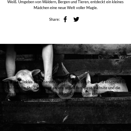
Weiß. Umgeben von Wäldern, Bergen und Tieren, entdeckt ein kleines
Mädchen eine neue Welt voller Magie.
Share:
Wir nutzen Cookies auf unserer Website. Einige von ihnen sind essenziell für
den Betrieb der Seite, während andere uns helfen, diese Website und die
Nutzererfahrung zu verbessern (Tracking Cookies). Sie können selbst
entscheiden, ob Sie die Cookies zulassen möchten. Bitte beachten Sie, dass bei
einer Ablehnung womöglich nicht mehr alle Funktionalitäten der Seite zur
Verfügung stehen.
Akzeptieren
Weitere Informationen