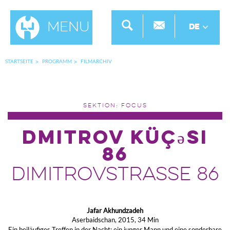
Menu
DE
STARTSEITE
PROGRAMM
FILMARCHIV
SEKTION: FOCUS
Dmitrov küçəsi
86
DimitrovstraSSe 86
Jafar Akhundzadeh
Aserbaidschan, 2015, 34 Min
Ein beiläufiges Treffen in der Nacht: ein junger Mann und eine sonderbare