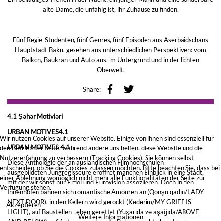
alte Dame, die unfähig ist, ihr Zuhause zu finden.
Fünf Regie-Studenten, fünf Genres, fünf Episoden aus Aserbaidschans
Hauptstadt Baku, gesehen aus unterschiedlichen Perspektiven: vom
Balkon, Baukran und Auto aus, im Untergrund und in der lichten
Oberwelt.
Share:
4.1 Şəhər Motivləri
URBAN MOTIVES4.1
Wir nutzen Cookies auf unserer Website. Einige von ihnen sind essenziell für
URBAN MOTIVES 4.1
den Betrieb der Seite, während andere uns helfen, diese Website und die
Nutzererfahrung zu verbessern (Tracking Cookies). Sie können selbst
Diese Anthologie der an ausländischen Filmhochschulen
entscheiden, ob Sie die Cookies zulassen möchten. Bitte beachten Sie, dass bei
ausgebildeten Jungregisseure eröffnet manchen Einblick in eine Stadt,
einer Ablehnung womöglich nicht mehr alle Funktionalitäten der Seite zur
mit der wir sonst nur Erdöl und Eurovision assoziieren. Doch in den
Verfügung stehen.
Innenhöfen bahnen sich romantische Amouren an (Qonşu qadın/LADY
NEXT DOOR), in den Kellern wird gerockt (Kədərim/MY GRIEF IS
Akzeptieren
LIGHT), auf Baustellen Leben gerettet (Yuxarıda və aşağıda/ABOVE
Weitere Informationen