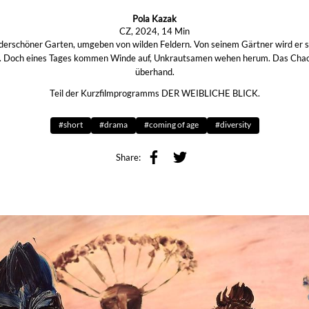
Pola Kazak
CZ, 2024, 14 Min
derschöner Garten, umgeben von wilden Feldern. Von seinem Gärtner wird er so
t. Doch eines Tages kommen Winde auf, Unkrautsamen wehen herum. Das Cha
überhand.
Teil der Kurzfilmprogramms DER WEIBLICHE BLICK.
#short
#drama
#coming of age
#diversity
Share: