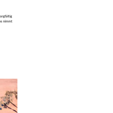
rgfältig
os nimmt