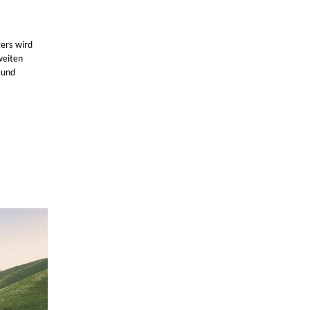
ers wird
weiten
 und