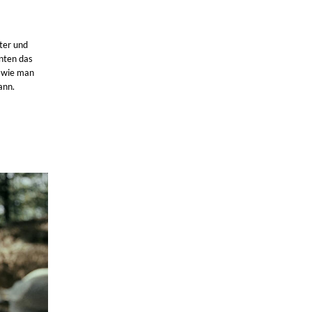
ter und
nten das
, wie man
ann.