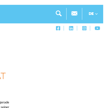
DE
T
 gerade
 seiner