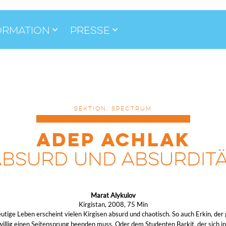
ormation
Presse
SEKTION: SPECTRUM
ADEP ACHLAK
ABSURD UND ABSURDITÄ
Marat Alykulov
Kirgistan, 2008, 75 Min
utige Leben erscheint vielen Kirgisen absurd und chaotisch. So auch Erkin, der
willig einen Seitensprung beenden muss. Oder dem Studenten Barkit, der sich in