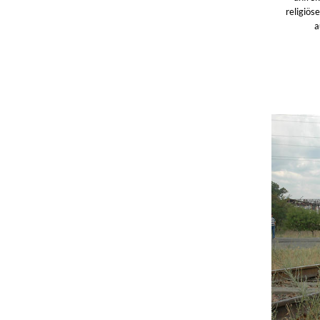
religiös
a