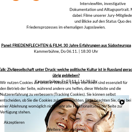
Interviewfilm, investigative
Dokumentation und Alltagsportrait. 
dabei: Filme unserer Jury-Mitgliede
und Blicke auf den Status Quo des
Friedensprozesses im ehemaligen Jugoslawien.
Panel: FRIEDENFLECHTEN & FILM. 30 Jahre Erfahrungen aus Südosteuropa
Kammerbühne, Do 06.11. | 18:30 Uhr
alk: Zivilgesellschaft unter Druck: welche politische Kultur ist in Russland gera
übrig geblieben?
Kammerbühne, Fr 07.11. | 16:30 Uhr
Wir nutzen Cookies auf unserer Website. Einige von ihnen sind essenziell für
den Betrieb der Seite, während andere uns helfen, diese Website und die
Nutzererfahrung zu verbessern (Tracking Cookies). Sie können selbst
entscheiden, ob Sie die Cookies zulassen möchten. Bitte beachten Sie, dass bei
einer Ablehnung womöglich nicht mehr alle Funktionalitäten der Seite zur
Verfügung stehen.
Akzeptieren
Weitere Informationen