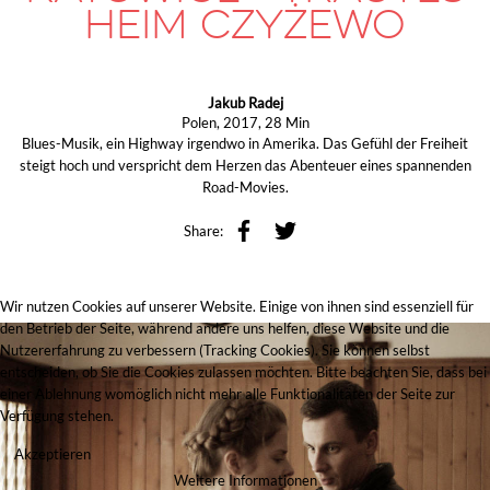
HEIM CZYŻEWO
Jakub Radej
Polen, 2017, 28 Min
Blues-Musik, ein Highway irgendwo in Amerika. Das Gefühl der Freiheit
steigt hoch und verspricht dem Herzen das Abenteuer eines spannenden
Road-Movies.
Share:
Wir nutzen Cookies auf unserer Website. Einige von ihnen sind essenziell für
den Betrieb der Seite, während andere uns helfen, diese Website und die
Nutzererfahrung zu verbessern (Tracking Cookies). Sie können selbst
entscheiden, ob Sie die Cookies zulassen möchten. Bitte beachten Sie, dass bei
einer Ablehnung womöglich nicht mehr alle Funktionalitäten der Seite zur
Verfügung stehen.
Akzeptieren
Weitere Informationen