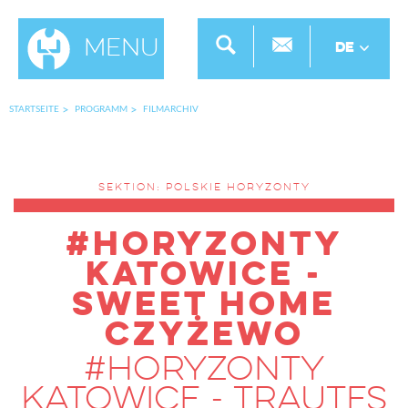
Menu
DE
STARTSEITE
PROGRAMM
FILMARCHIV
SEKTION: POLSKIE HORYZONTY
#horyzonty
katowice -
SWEET HOME
CZYŻEWO
#horyzonty
katowice - TRAUTES