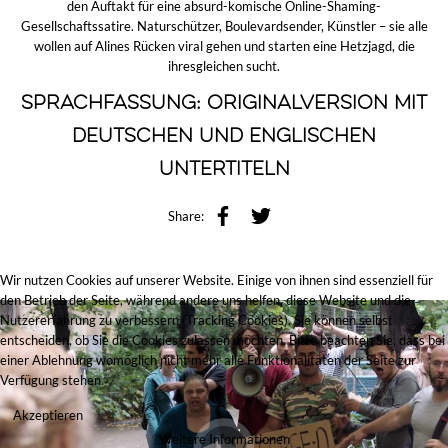
den Auftakt für eine absurd-komische Online-Shaming-
Gesellschaftssatire. Naturschützer, Boulevardsender, Künstler – sie alle
wollen auf Alines Rücken viral gehen und starten eine Hetzjagd, die
ihresgleichen sucht.
Sprachfassung: Originalversion mit
deutschen und englischen
Untertiteln
Share:
Wir nutzen Cookies auf unserer Website. Einige von ihnen sind essenziell für
den Betrieb der Seite, während andere uns helfen, diese Website und die
Nutzererfahrung zu verbessern (Tracking Cookies). Sie können selbst
entscheiden, ob Sie die Cookies zulassen möchten. Bitte beachten Sie, dass bei
einer Ablehnung womöglich nicht mehr alle Funktionalitäten der Seite zur
Verfügung stehen.
Akzeptieren
Weitere Informationen