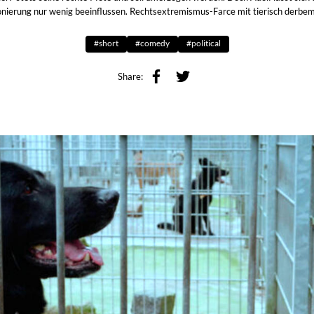
onierung nur wenig beeinflussen. Rechtsextremismus-Farce mit tierisch derbe
#short
#comedy
#political
Share: