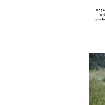
„Ich gl
und
Sprachg