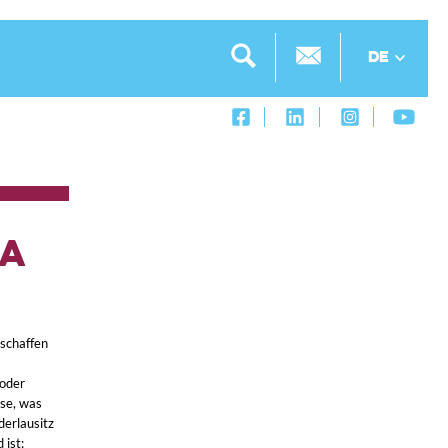
DE
na
mschaffen
oder
ise, was
derlausitz
 ist: