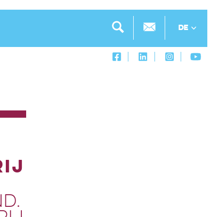
DE
ij
d.