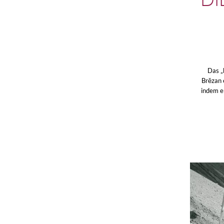
Di
Das „
Brězan 
indem e