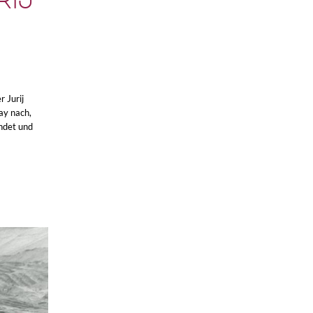
rij
 Jurij
ay nach,
ndet und