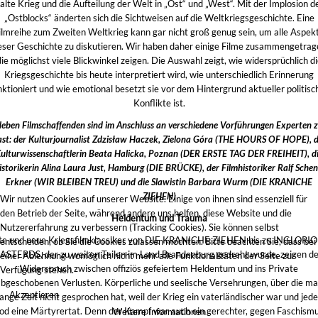
alte Krieg und die Aufteilung der Welt in „Ost“ und „West“. Mit der Implosion d
„Ostblocks“ änderten sich die Sichtweisen auf die Weltkriegsgeschichte. Eine
ilmreihe zum Zweiten Weltkrieg kann gar nicht groß genug sein, um alle Aspek
eser Geschichte zu diskutieren. Wir haben daher einige Filme zusammengetrag
die möglichst viele Blickwinkel zeigen. Die Auswahl zeigt, wie widersprüchlich di
Kriegsgeschichte bis heute interpretiert wird, wie unterschiedlich Erinnerung
nktioniert und wie emotional besetzt sie vor dem Hintergrund aktueller politisc
Konflikte ist.
eben Filmschaffenden sind im Anschluss an verschiedene Vorführungen Experten 
st: der Kulturjournalist Zdzisław Haczek, Zielona Góra (THE HOURS OF HOPE), 
ulturwissenschaftlerin Beata Halicka, Poznan (DER ERSTE TAG DER FREIHEIT), d
istorikerin Alina Laura Just, Hamburg (DIE BRÜCKE), der Filmhistoriker Ralf Schen
Erkner (WIR BLEIBEN TREU) und die Slawistin Barbara Wurm (DIE KRANICHE
ZIEHEN)
Wir nutzen Cookies auf unserer Website. Einige von ihnen sind essenziell für
den Betrieb der Seite, während andere uns helfen, diese Website und die
Heldentum und Trauma
Nutzererfahrung zu verbessern (Tracking Cookies). Sie können selbst
te und neue Kriegsfilmklassiker von DIE KRANICHE ZIEHEN bis zu INGLORI
entscheiden, ob Sie die Cookies zulassen möchten. Bitte beachten Sie, dass bei
ASTERDS, der zu weiten Teilen im Land Brandenburg gedreht wurde, zeigen d
einer Ablehnung womöglich nicht mehr alle Funktionalitäten der Seite zur
Widerspruch zwischen offiziös gefeiertem Heldentum und ins Private
Verfügung stehen.
bgeschobenen Verlusten. Körperliche und seelische Versehrungen, über die m
Akzeptieren
lange Zeit nicht gesprochen hat, weil der Krieg ein vaterländischer war und jede
od eine Märtyrertat. Denn der Kampf war auch ein gerechter, gegen Faschism
Weitere Informationen