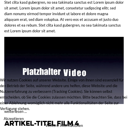
Stet clita kasd gubergren, no sea takimata sanctus est Lorem ipsum dolor
sit amet. Lorem ipsum dolor sit amet, consetetur sadipscing elitr, sed
diam nonumy eirmod tempor invidunt ut labore et dolore magna
aliquyam erat, sed diam voluptua. At vero eos et accusam et justo duo
dolores et ea rebum. Stet clita kasd gubergren, no sea takimata sanctus
est Lorem ipsum dolor sit amet.
Wir nutzen Cookies auf unserer Website. Einige von ihnen sind essenziell für
den Betrieb der Seite, während andere uns helfen, diese Website und die
Nutzererfahrung zu verbessern (Tracking Cookies). Sie können selbst
entscheiden, ob Sie die Cookies zulassen möchten. Bitte beachten Sie, dass bei
einer Ablehnung womöglich nicht mehr alle Funktionalitäten der Seite zur
Verfügung stehen.
weiterlesen ...
Akzeptieren
Artikel-Titel Film 4
Weitere Informationen