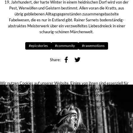
19. Jahrhundert, der harte Winter in einem heidnischen Dorf wird von der
Pest, Werwölfen und Geistern bestimmt. Allen voran die Kratts, aus
übrig gebliebenen Alltagsgegenständen zusammengebastelte
Fabelwesen, die es nur in Estland gibt. Rainer Sarnets bodenständig-
abstraktes Meisterwerk über ein verzweifeltes Liebesdreieck in einer
schaurig-schönen Märchenwelt.
#epicstories
#community
#rawemotions
Share:
Wir nutzen Cookies auf unserer Website. Einige von ihnen sind essenziell für
den Betrieb der Seite, während andere uns helfen, diese Website und die
Nutzererfahrung zu verbessern (Tracking Cookies). Sie können selbst
entscheiden, ob Sie die Cookies zulassen möchten. Bitte beachten Sie, dass bei
einer Ablehnung womöglich nicht mehr alle Funktionalitäten der Seite zur
Verfügung stehen.
Akzeptieren
Weitere Informationen