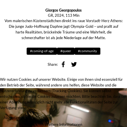
Giorgos Georgopoulos
GR, 2024, 113 Min
Vom malerischen Küstenstädtchen direkt ins raue Vorstadt-Herz Athens:
Die junge Judo-Hoffnung Daphne jagt Olympia-Gold – und prallt auf
harte Realitäten, bröckelnde Träume und eine Wahrheit, die
schmerzhafter ist als jede Niederlage auf der Matte.
#coming-of-age
#queer
#community
Share:
Wir nutzen Cookies auf unserer Website. Einige von ihnen sind essenziell für
den Betrieb der Seite, während andere uns helfen, diese Website und die
Nutzererfahrung zu verbessern (Tracking Cookies). Sie können selbst
entscheiden, ob Sie die Cookies zulassen möchten. Bitte beachten Sie, dass bei
einer Ablehnung womöglich nicht mehr alle Funktionalitäten der Seite zur
Verfügung stehen.
Akzeptieren
Weitere Informationen