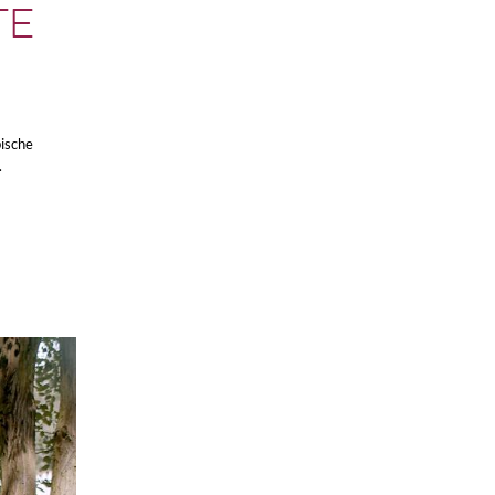
TE
ische
.