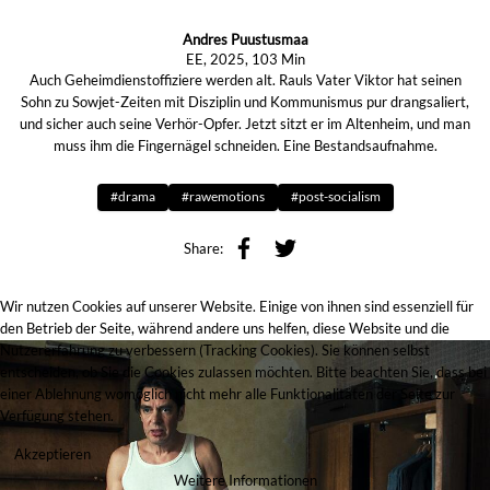
Andres Puustusmaa
EE, 2025, 103 Min
Auch Geheimdienstoffiziere werden alt. Rauls Vater Viktor hat seinen
Sohn zu Sowjet-Zeiten mit Disziplin und Kommunismus pur drangsaliert,
und sicher auch seine Verhör-Opfer. Jetzt sitzt er im Altenheim, und man
muss ihm die Fingernägel schneiden. Eine Bestandsaufnahme.
#drama
#rawemotions
#post-socialism
Share:
Wir nutzen Cookies auf unserer Website. Einige von ihnen sind essenziell für
den Betrieb der Seite, während andere uns helfen, diese Website und die
Nutzererfahrung zu verbessern (Tracking Cookies). Sie können selbst
entscheiden, ob Sie die Cookies zulassen möchten. Bitte beachten Sie, dass bei
einer Ablehnung womöglich nicht mehr alle Funktionalitäten der Seite zur
Verfügung stehen.
Akzeptieren
Weitere Informationen