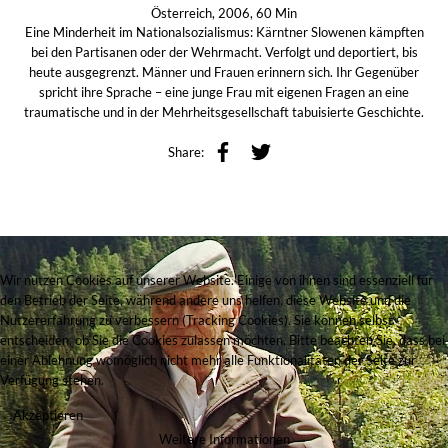
Österreich, 2006, 60 Min
Eine Minderheit im Nationalsozialismus: Kärntner Slowenen kämpften
bei den Partisanen oder der Wehrmacht. Verfolgt und deportiert, bis
heute ausgegrenzt. Männer und Frauen erinnern sich. Ihr Gegenüber
spricht ihre Sprache – eine junge Frau mit eigenen Fragen an eine
traumatische und in der Mehrheitsgesellschaft tabuisierte Geschichte.
Share:
Wir nutzen Cookies auf unserer Website. Einige von ihnen sind essenziell für
den Betrieb der Seite, während andere uns helfen, diese Website und die
Nutzererfahrung zu verbessern (Tracking Cookies). Sie können selbst
entscheiden, ob Sie die Cookies zulassen möchten. Bitte beachten Sie, dass bei
einer Ablehnung womöglich nicht mehr alle Funktionalitäten der Seite zur
Verfügung stehen.
Akzeptieren
Weitere Informationen