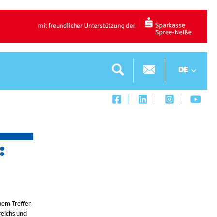
DE
:
nem Treffen
reichs und