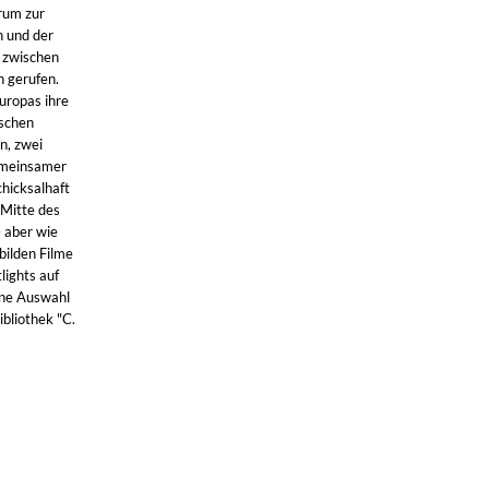
rum zur
n und der
 zwischen
n gerufen.
uropas ihre
schen
n, zwei
emeinsamer
hicksalhaft
 Mitte des
– aber wie
bilden Filme
lights auf
ine Auswahl
bliothek "C.