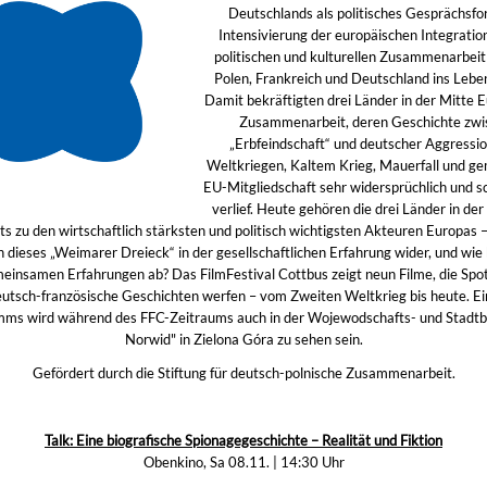
Deutschlands als politisches Gesprächsfo
Intensivierung der europäischen Integratio
politischen und kulturellen Zusammenarbeit
Polen, Frankreich und Deutschland ins Lebe
Damit bekräftigten drei Länder in der Mitte E
Zusammenarbeit, deren Geschichte zwi
„Erbfeindschaft“ und deutscher Aggressio
Weltkriegen, Kaltem Krieg, Mauerfall und g
EU-Mitgliedschaft sehr widersprüchlich und sc
verlief. Heute gehören die drei Länder in der
s zu den wirtschaftlich stärksten und politisch wichtigsten Akteuren Europas 
ch dieses „Weimarer Dreieck“ in der gesellschaftlichen Erfahrung wider, und wie 
einsamen Erfahrungen ab? Das FilmFestival Cottbus zeigt neun Filme, die Spot
eutsch-französische Geschichten werfen – vom Zweiten Weltkrieg bis heute. E
ms wird während des FFC-Zeitraums auch in der Wojewodschafts- und Stadtbi
Norwid" in Zielona Góra zu sehen sein.
Gefördert durch die Stiftung für deutsch-polnische Zusammenarbeit.
Talk: Eine biografische Spionagegeschichte – Realität und Fiktion
Obenkino, Sa 08.11. | 14:30 Uhr