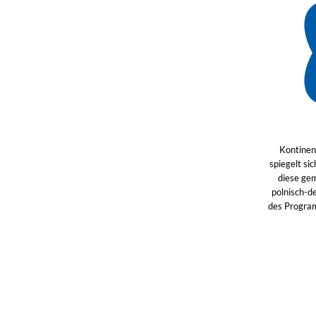
Kontinent
spiegelt si
diese gem
polnisch-d
des Program