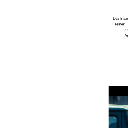
Das Elsas
seiner 
ar
Ag