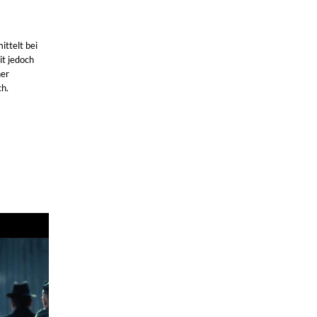
ittelt bei
t jedoch
her
ch.